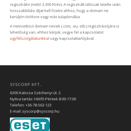
regisztrálni (nettó 3.300 Ft/év). A regisztrált időszak letelte után
hosszabbítási díjat kell fizetni ahhoz, hogy a domain ne
kerüljön törlésre vagy más tulajdonába.
A nemzetközi domain nevek (.com, .eu, stb.) regisztrációjára is
lehetőség van, ehhez kérjük, vegye fel a kapcsolatot
ügyfélszolgálatunkkal
vagy kapcsolattartójával.
SYSCORP KFT.
6300 Kalocsa Széchenyi út. 2.
Nyitva tartás: Hétfő-Péntek 8:00-17:00
Telefon: +36-78-563-123
E-mail: syscorp@syscorp.hu