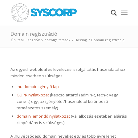
Domain regisztráció
Ön itt áll:
Kezdőlap
/
Szolgáltatások
/
Hosting
/
Domain regisztráció
Az egyedi weboldal és levelezési szolgáltatás használatához
minden esetben szükséges!
.hu domain igénylő lap
GDPR nyilatkozat
(kapcsolattartó (admin-c, tech-c vagy
zone-c) egy, az igénylőtől/használótól különböző
természetes személy)
domain lemondó nyilatkozat
(vállalkozás esetében aláírási
címpéldány is szükséges)
A .hu végződésű domain neveket egy és több évre lehet