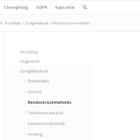
Távsegítség
GDPR
Kapcsolat
ll:
Kezdőlap
/
Szolgáltatások
/
Rendszerüzemeltetés
Kezdőlap
Cégünkről
Szolgáltatások
Értékesítés
Szerviz
Rendszerüzemeltetés
Telekommunikáció
Kamerarendszerek
Hosting