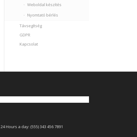
Weboldal készítés
Nyomtató bérlés
Távsegítség
GDPR
Kapcsolat
 24 Hours a day: (555) 343 456 7891