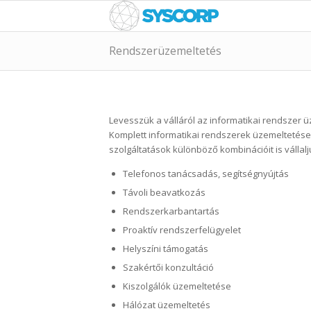
Rendszerüzemeltetés
Levesszük a válláról az informatikai rendszer 
Komplett informatikai rendszerek üzemeltetése m
szolgáltatások különböző kombinációit is vállalj
Telefonos tanácsadás, segítségnyújtás
Távoli beavatkozás
Rendszerkarbantartás
Proaktív rendszerfelügyelet
Helyszíni támogatás
Szakértői konzultáció
Kiszolgálók üzemeltetése
Hálózat üzemeltetés