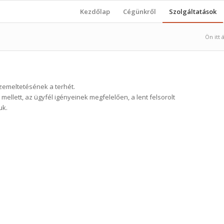
Kezdőlap
Cégünkről
Szolgáltatások
Ön itt á
üzemeltetésének a terhét.
ellett, az ügyfél igényeinek megfelelően, a lent felsorolt
uk.