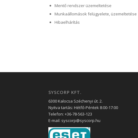
Mentő rendszer üzemeltetése
Munkaállomások felügyelete, üzemeltetése
Hibaelhárítás
SYSCORP KFT.
6300 Kalocsa Széchenyi út. 2.
Nyitva tartás: Hétfő-Péntek 8:00-17:00
Telefon: +36-78-563-123
E-mail: syscorp@syscorp.hu