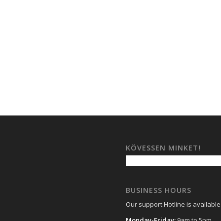
KÖVESSEN MINKET!
BUSINESS HOURS
Our support Hotline is available
Monday-Friday:
9am to 5pm