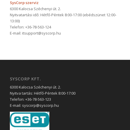
SysCorp szerviz
6300 Kalocsa Széchenyi út. 2.
Nyitvatartási idő: Hétfő-Péntek 8:00-17:00 (ebédszünet 12:00-
13:00)
Telefon: +36-78-563-124
E-mail: itsupport@syscorp.hu
SYSCORP KFT.
6300 Kalocsa Széchenyi út. 2.
Nyitva tartás: Hétfő-Péntek 8:00-17:00
Telefon: +36-78-563-123
E-mail: syscorp@syscorp.hu