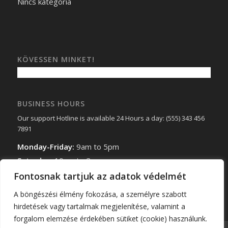
Nincs kategória
KÖVESSEN MINKET!
BUSINESS HOURS
Our support Hotline is available 24 Hours a day: (555) 343 456
7891
Monday-Friday:
9am to 5pm
Saturday:
10am to 2pm
Sunday:
Closed
Fontosnak tartjuk az adatok védelmét
A böngészési élmény fokozása, a személyre szabott
hirdetések vagy tartalmak megjelenítése, valamint a
forgalom elemzése érdekében sütiket (cookie) használunk.