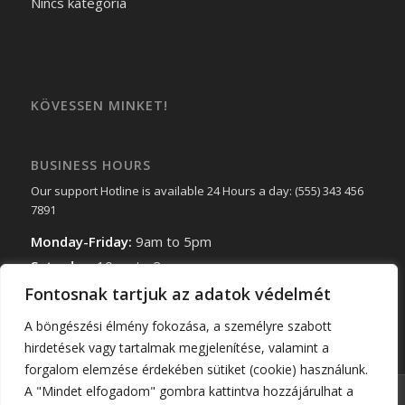
Nincs kategória
KÖVESSEN MINKET!
BUSINESS HOURS
Our support Hotline is available 24 Hours a day: (555) 343 456
7891
Monday-Friday:
9am to 5pm
Saturday:
10am to 2pm
Sunday:
Closed
Fontosnak tartjuk az adatok védelmét
A böngészési élmény fokozása, a személyre szabott
hirdetések vagy tartalmak megjelenítése, valamint a
forgalom elemzése érdekében sütiket (cookie) használunk.
A "Mindet elfogadom" gombra kattintva hozzájárulhat a